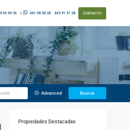
9 65 90 36
|
661 98 58 28
663 91 91 28
CONTACTO
Advanced
Buscar
Propiedades Destacadas