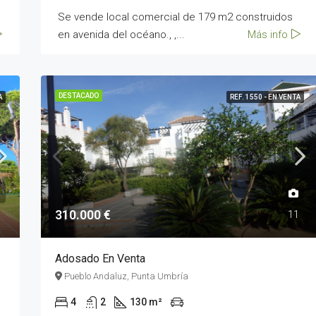
Se vende local comercial de 179 m2 construidos
en avenida del océano., ,...
Más info
DESTACADO
A
REF. 1550 - EN VENTA
310.000 €
6
11
Adosado En Venta
Pueblo Andaluz, Punta Umbría
4
2
130 m²