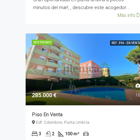
minutos del mar!, , descubre este acogedor...
Más info
DESTACADO
REF. 396 - EN VENT
285.000 €
1
Piso En Venta
Edf. Colombino, Punta Umbría
3
2
100 m²