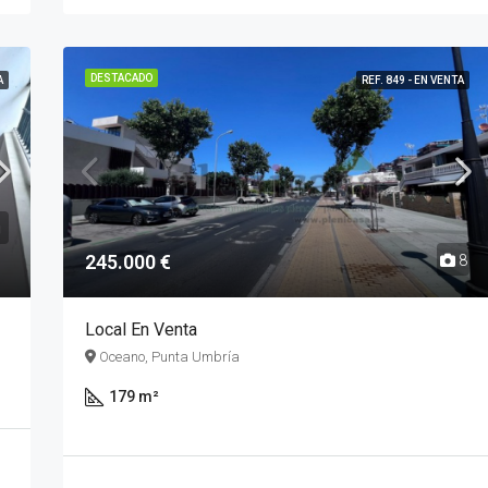
DESTACADO
A
REF. 849 - EN VENTA
245.000 €
8
6
Local En Venta
Oceano, Punta Umbría
179 m²