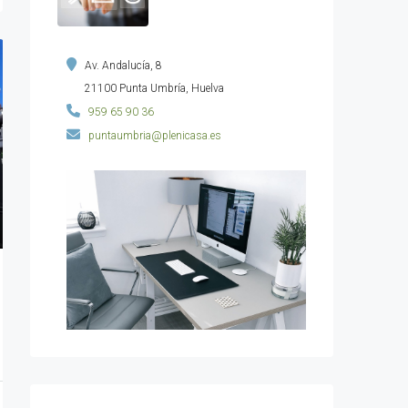
Av. Andalucía, 8
21100 Punta Umbría, Huelva
959 65 90 36
puntaumbria@plenicasa.es