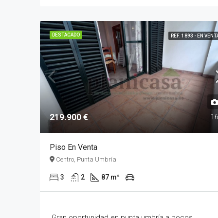
DESTACADO
REF. 1893 - EN VENT
219.900 €
1
Piso En Venta
Centro, Punta Umbría
3
2
87 m²
Gran oportunidad en punta umbría a pocos