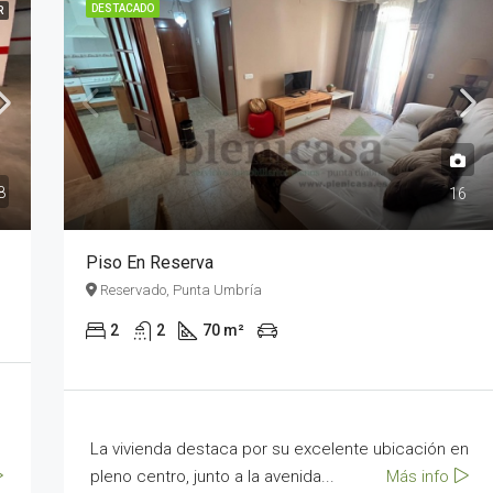
DESTACADO
R
DESTACADO
8
16
179.500 €
Piso en Reserva
Punta umbría
Piso En Reserva
Reservado, Punta Umbría
2
2
70 m²
La vivienda destaca por su excelente ubicación en
pleno centro, junto a la avenida...
Más info