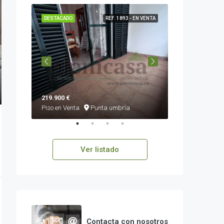
DESTACADO
REF. 1893 - EN VENTA
DESTACADO
219.900 €
350.000 €
Piso en Venta
Punta umbría
Casa independi
Ver listado
Contacta con nosotros