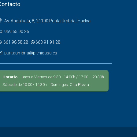
Contacto
Av. Andalucía, 8, 21100 Punta Umbría, Huelva
959 65 90 36
661 98 58 28
663 91 91 28
puntaumbria@plenicasa.es
Horario:
Lunes a Viernes de 9:30 - 14:00h / 17:00 – 20:30h
Sábado de 10:00 - 14:30h Domingos: Cita Previa